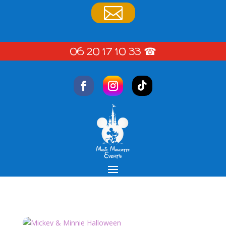

06 20 17 10 33
☎