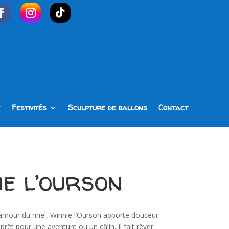
e
Festivités
Sculpture de ballons
Contact
e l’ourson
amour du miel, Winnie l’Ourson apporte douceur
êt pour une aventure ou un câlin, il fait rêver