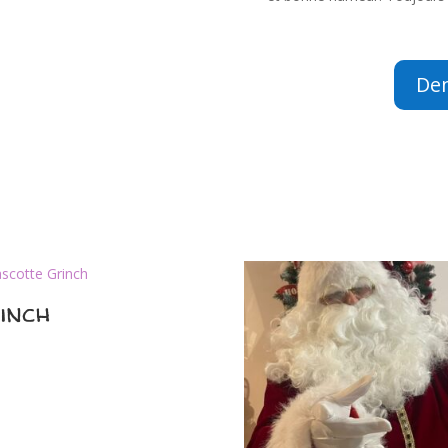
De
inch