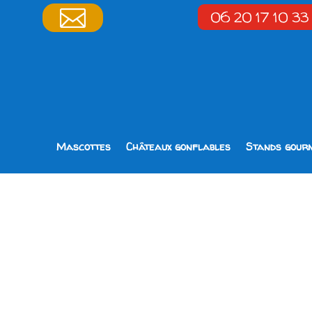

06 20 17 10 33
Mascottes
Châteaux gonflables
Stands gour