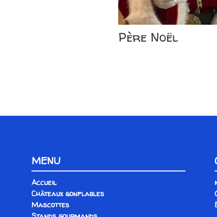
Père Noël
MENU
Accueil
Châteaux gonflables
Mascottes
Stands gourmands