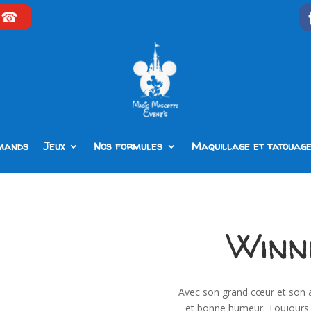
☎
mands
Jeux
Nos formules
Maquillage et tatouag
Winni
Avec son grand cœur et son 
et bonne humeur. Toujours pr