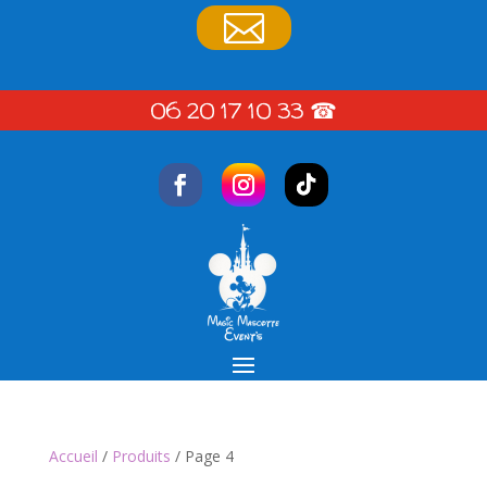

06 20 17 10 33
☎
Accueil
/
Produits
/ Page 4