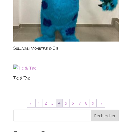
Sullivan Monstre & Cie
Tic & Tac
←
1
2
3
4
5
6
7
8
9
→
Rechercher