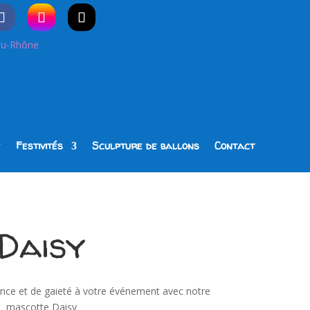
e
Festivités
Sculpture de ballons
Contact
Daisy
nce et de gaieté à votre événement avec notre
mascotte Daisy