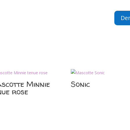
De
scotte Minnie
Sonic
nue rose