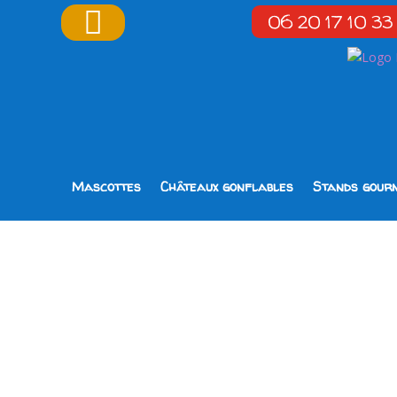

06 20 17 10 33
Mascottes
Châteaux gonflables
Stands gour