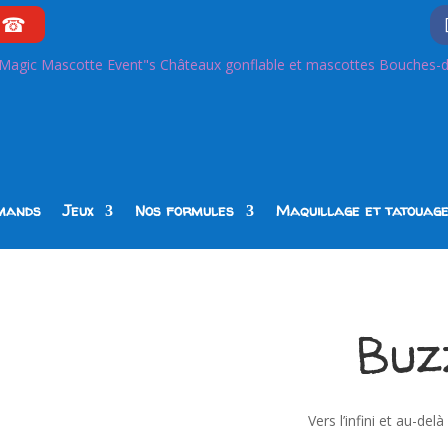
☎
mands
Jeux
Nos formules
Maquillage et tatouag
Buz
Vers l’infini et au-de