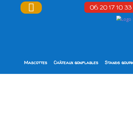

06 20 17 10 33
Mascottes
Châteaux gonflables
Stands gour