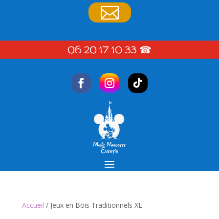

06 20 17 10 33
☎
Accueil
/ Jeux en Bois Traditionnels XL